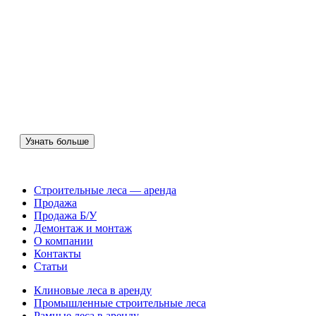
ПОДАРОК.
Предлагаем лучшую цену: -15% от стоимости
конкурентов!
Акции суммируются! Звоните нам, подробности у
менеджера.
Доставка
Монтаж
Демонтаж
Узнать больше
Строительные леса — аренда
Продажа
Продажа Б/У
Демонтаж и монтаж
О компании
Контакты
Статьи
Клиновые леса в аренду
Промышленные строительные леса
Рамные леса в аренду