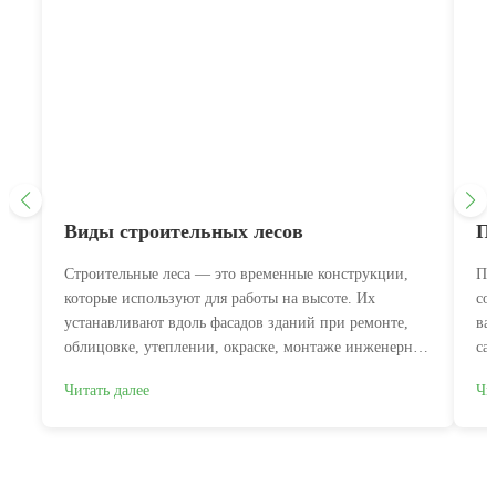
Виды строительных лесов
П
Строительные леса — это временные конструкции,
Пр
которые используют для работы на высоте. Их
со
устанавливают вдоль фасадов зданий при ремонте,
ва
облицовке, утеплении, окраске, монтаже инженерных
са
сетей. Без них не обойтись при...
пр
Читать далее
Чи